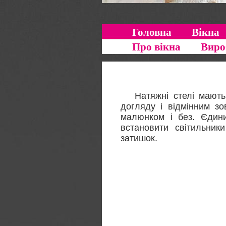
Головна
Вікна
Про вікна
Виро
Натяжні стелі мають б
догляду і відмінним зо
малюнком і без. Єдин
встановити світильник
затишок.