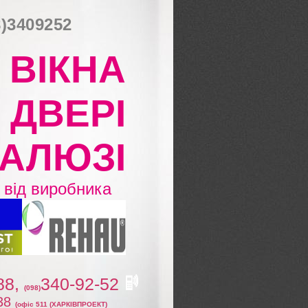
)3409252
ВІКНА
ДВЕРІ
АЛЮЗІ
від виробника
88,
340-92-52
(098)
 38
(офіс 511 (ХАРКІВПРОЕКТ)