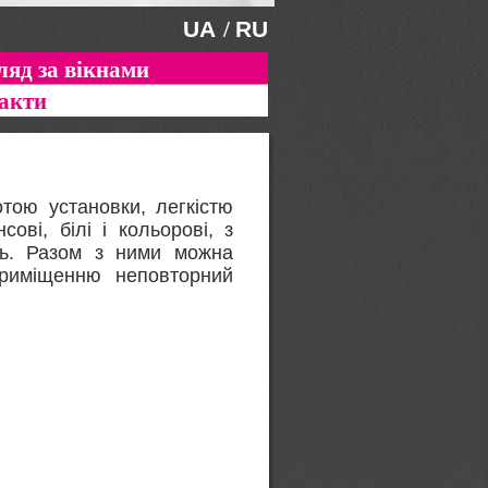
UA
/
RU
ляд за вікнами
акти
тою установки, легкістю
ові, білі і кольорові, з
нь. Разом з ними можна
приміщенню неповторний