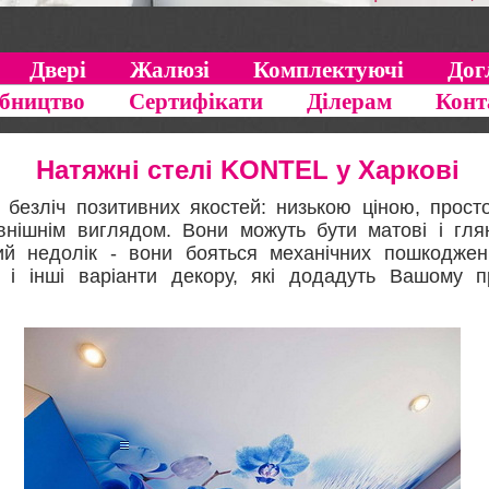
Двері
Жалюзі
Комплектуючі
Дог
бництво
Сертифікати
Ділерам
Конт
Натяжні стелі KONTEL у Харкові
езліч позитивних якостей: низькою ціною, просто
внішнім виглядом. Вони можуть бути матові і глянс
ий недолік - вони бояться механічних пошкодже
и і інші варіанти декору, які додадуть Вашому 